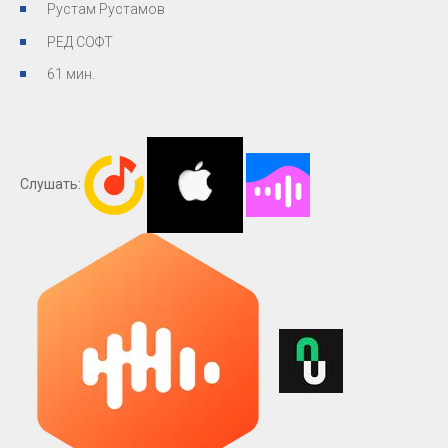
Рустам Рустамов
РЕД СОФТ
61 мин.
Слушать: