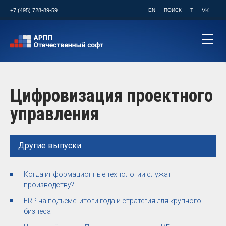
+7 (495) 728-89-59
EN
ПОИСК
T
VK
Цифровизация проектного
управления
Другие выпуски
Когда информационные технологии служат
производству?
ERP на подъеме: итоги года и стратегия для крупного
бизнеса