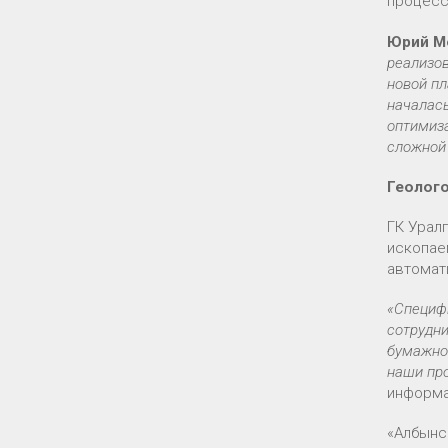
процесс
Юрий М
реализо
новой п
началась
оптимиз
сложной
Геолог
ГК Урал
ископае
автомат
«Специф
сотрудн
бумажног
наши про
информа
«Албынс