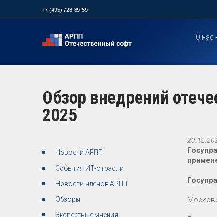
+7 (495) 728-89-59
О нас
Обзор внедрений отече
2025
23.12.20
Госупра
Новости АРПП
примене
События ИТ-отрасли
Госупр
Новости членов АРПП
Московс
Обзоры
Экспертные мнения