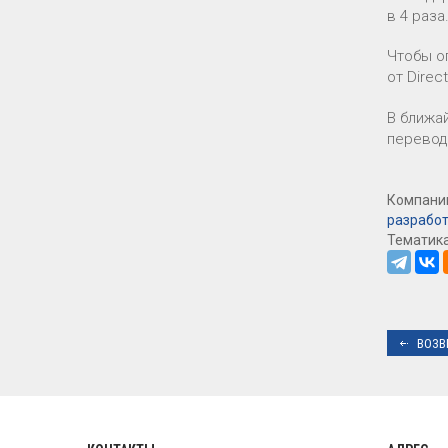
в 4 раза
Чтобы о
от Dire
В ближа
перевод
Компании
разрабо
Тематик
ВОЗВ