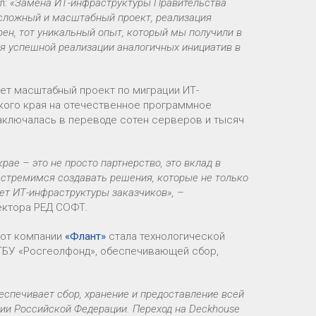
л:
«Замена ИТ-инфраструктуры Правительства
 сложный и масштабный проект, реализация
рен, тот уникальный опыт, который мы получили в
я успешной реализации аналогичных инициатив в
ет масштабный проект по миграции ИТ-
кого края на отечественное программное
заключалась в переводе сотен серверов и тысяч
ае – это не просто партнерство, это вклад в
 стремимся создавать решения, которые не только
ет ИТ-инфраструктуры заказчиков»,
–
ректора РЕД СОФТ.
 от компании
«Флант»
стала технологической
БУ «Росгеолфонд», обеспечивающей сбор,
спечивает сбор, хранение и предоставление всей
ии Российской Федерации. Переход на Deckhouse