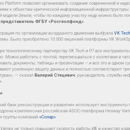
es Platform позволил организовать создание современной и на
ниям к объектам критической информационной инфраструктуры.
 модели Земли, чтобы по каждому участку недр можно было пон
л
представитель ФГБУ «Росгеолфонд»
.
орация по организации воздушного движения выбрала
VK Tech
емы. Было приобретено 10 000 лицензий платформы VK WorkSp
ря технологическому партнерству VK Tech и Р7 все инструменты
о. Можно работать с почтой, переписываться с коллегами в чат
овать документы, таблицы и презентации — и все это в одном 
ивают усиленную защиту данных и полностью соответствуют тре
турах»,
— сказал
Валерий Стецевич
, руководитель службы и
».
нсы
кий банк реконструкции и развития» использует инструменты 
едрена комплексная российская ASOC-платформа Hexway Vamp
я группы компаний
«Солар»
.
Vampy не только повышает скорость работы ИБ и качество кода