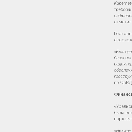
Kubernet
требова
цифровой
отмети
Госкорп
экосист
«Благода
безопасн
редактир
обеспеч
госструк
по ОрВД
Фина
«Уральс
была вн
портфел
«Hexway 