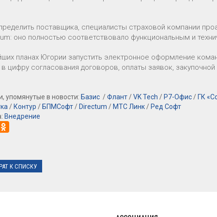
.
пределить поставщика, специалисты страховой компании проа
ctum: оно полностью соответствовало функциональным и техн
йших планах Югории запустить электронное оформление коман
 в цифру согласования договоров, оплаты заявок, закупочной 
, упомянутые в новости:
Базис
/
Флант
/
VK Tech
/
Р7-Офис
/
ГК «С
тка
/
Контур
/
БПМСофт
/
Directum
/
МТС Линк
/
Ред Софт
а:
Внедрение
РАТ К СПИСКУ