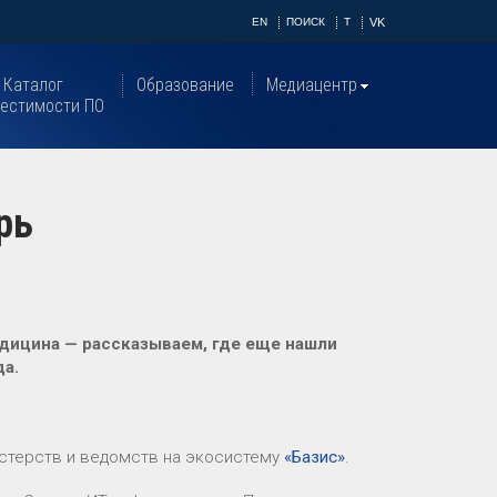
EN
ПОИСК
T
VK
Каталог
Образование
Медиацентр
естимости ПО
рь
дицина — рассказываем, где еще нашли
да.
стерств и ведомств на экосистему
«Базис»
.