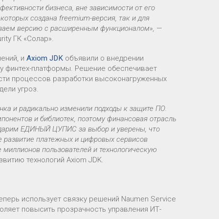
ективности бизнеса, вне зависимости от его
оторых создана freemium-версия, так и для
виваем версию с расширенным функционалом»,
—
rity ГК «Солар».
ений, и
Axiom JDK
объявили о внедрении
ру финтех-платформы. Решение обеспечивает
сти процессов разработки высоконагруженных
дели угроз.
нка и радикально изменили подходы к защите ПО.
мпонентов и библиотек, поэтому финансовая отрасль
одарим ЕДИНЫЙ ЦУПИС за выбор и уверены, что
е развитие платежных и цифровых сервисов
е миллионов пользователей и технологическую
азвитию технологий Axiom JDK.
еперь использует связку решений Naumen Service
воляет повысить прозрачность управления ИТ-