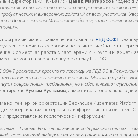
ьный директор ПАО ГК «Базис»
Давид Мартиросов
подчеркну
з крупнейших по численности населения российских регионов —
 требует четких и выверенных действий от всех участников. Уве
оты с Правительством Московской области, станет примером дл
егионах».
х программы импортозамещения компания
РЕД СОФТ
реализу
руктуры региональных органов исполнительной власти Пермс
ение. Совместная работа с партнерами ИТ-Групп и ИВС-Сети 
 мест региона на операционную систему РЕД ОС.
 СОФТ реализация проекта по переходу на РЕД ОС в Пермском кр
 технологической независимости региона. Мы как разработчики
ствуют современным требованиям, но и обеспечивают суверенит
ментировал
Рустам Рустамов
, заместитель генерального ди
ма контейнерной оркестрации Deckhouse Kubernetes Platform
 для модернизации федеральной информационной системы ФГ
е и предоставление геологической информации.
стема — Единый фонд геологической информации о недрах — обе
ной геологической информации в электронном виде по территор