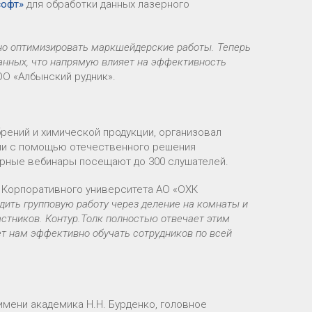
софт»
для обработки данных лазерного
но оптимизировать маркшейдерские работы. Теперь
анных, что напрямую влияет на эффективность
О «Албынский рудник».
рений и химической продукции, организовал
ии с помощью отечественного решения
лярные вебинары посещают до 300 слушателей.
а Корпоративного университета АО «ОХК
дить групповую работу через деление на комнаты и
стников. Контур.Толк полностью отвечает этим
ет нам эффективно обучать сотрудников по всей
мени академика Н.Н. Бурденко, головное