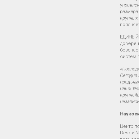
управлен
размера.
крупных
поясня
ЕДИНЫЙ 
доверен
безопас
систем 
«Последн
Сегодня 
предъяв
наши тех
крупнейш
независ
Наукое
Центр п
Desk и 