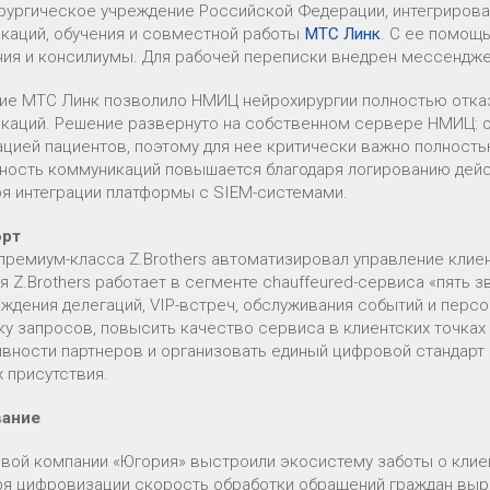
рургическое учреждение Российской Федерации, интегрировал
каций, обучения и совместной работы
МТС Линк
. С ее помощ
ия и консилиумы. Для рабочей переписки внедрен мессендж
ие МТС Линк позволило НМИЦ нейрохирургии полностью отказ
каций. Решение развернуто на собственном сервере НМИЦ: о
цией пациентов, поэтому для нее критически важно полность
ность коммуникаций повышается благодаря логированию дейс
ря интеграции платформы с SIEM-системами.
орт
премиум-класса Z.Brothers автоматизировал управление кли
 Z.Brothers работает в сегменте chauffeured-сервиса «пять з
ждения делегаций, VIP-встреч, обслуживания событий и перс
ку запросов, повысить качество сервиса в клиентских точках 
вности партнеров и организовать единый цифровой стандарт
 присутствия.
вание
овой компании «Югория» выстроили экосистему заботы о клие
ря цифровизации скорость обработки обращений граждан выро