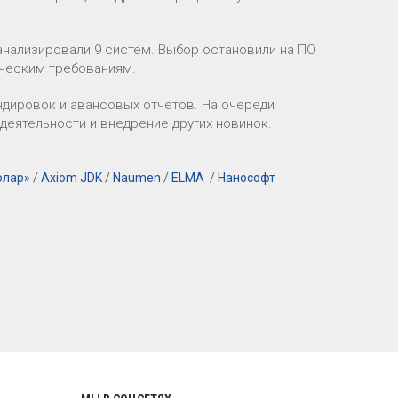
нализировали 9 систем. Выбор остановили на ПО
ическим требованиям.
дировок и авансовых отчетов. На очереди
деятельности и внедрение других новинок.
олар»
/
Axiom JDK
/
Naumen
/
ELMA
/
Нанософт