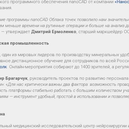
кого программного обеспечения nanoCAD от компании
«Нано
вания.
ние программы nanoCAD Облака точек позволило нам значитель
им меньше времени на рутинные операции и больше на анализ д
,
— утверждает
Дмитрий Ермоленко
, старший маркшейдер ОО
ская промышленность
, один из мировых лидеров по производству минеральных удоб
вное дистанционное обучение для сотрудников по всей Росс
Толк
. Онлайн-мероприятия собирают до 1400 зрителей, а регу
ир Брагарчук
, руководитель проектов по развитию персонал
м»:
«Для нас критически важны два фактора: возможность прово
ость платформы стабильно работать с большим количеством уча
иям — инструмент удобный, простой в использовании и позволя
на
льный медицинский исследовательский центр нейрохирургии и