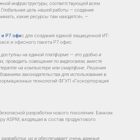
дежной инфраструктуры, соответствующей всем
 Глобальная цель нашей работы — создание
имать, какие ресурсы там находятся»,
—
 и Р7 офи
с для создания единой защищенной ИТ-
ace и офисного пакета Р7 офис.
 доступны на единой платформе — это удобно и
ах, проводить совещания по видеосвязи, вместе
супераппе на компьютере или смартфоне. Решения
бованиям законодательства для использования в
нформационных технологий ФГУП «Госкорпорация
безопасной разработки нового поколения. Банком
y ASPM, входящая в состав продуктового
 разработки, но и обеспечивает очень важные