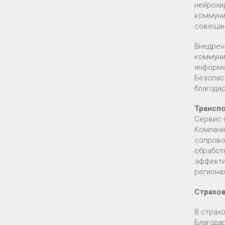
нейрохи
коммуни
совещан
Внедрен
коммуни
информа
Безопас
благода
Трансп
Сервис 
Компания
сопрово
обработ
эффекти
регионах
Страхо
В страх
Благода