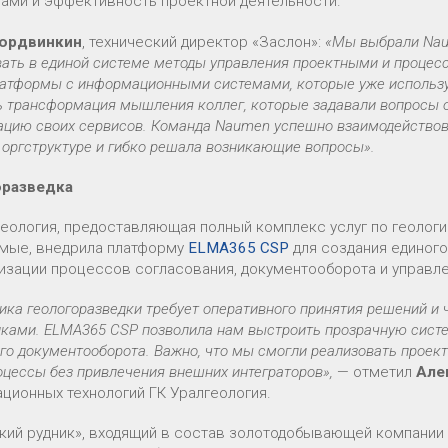
ами и эффективность проектной деятельности.
ордвинкин
, технический директор «Заслон»:
«Мы выбрали Nau
вать в единой системе методы управления проектными и процес
латформы с информационными системами, которые уже использ
 трансформация мышления коллег, которые задавали вопросы о
ацию своих сервисов. Команда Naumen успешно взаимодействов
 оргструктуре и гибко решала возникающие вопросы».
оразведка
геология, предоставляющая полный комплекс услуг по геолог
мые, внедрила платформу
ELMA365 CSP
для создания единог
изации процессов согласования, документооборота и управле
ика геологоразведки требует оперативного принятия решений и
иками. ELMA365 CSP позволила нам выстроить прозрачную систе
о документооборота. Важно, что мы смогли реализовать проек
цессы без привлечения внешних интеграторов»,
— отметил
Але
ционных технологий ГК Уралгеология.
кий рудник», входящий в состав золотодобывающей компании 