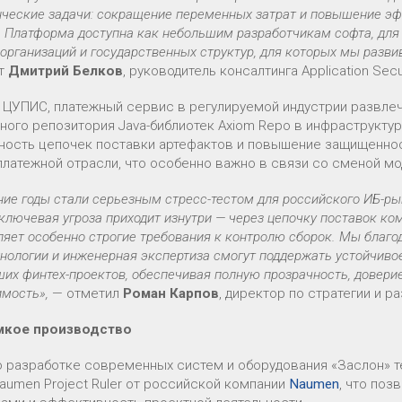
ческие задачи: сокращение переменных затрат и повышение эфф
 Платформа доступна как небольшим разработчикам софта, для к
 организаций и государственных структур, для которых мы раз
ет
Дмитрий Белков
, руководитель консалтинга Application Secu
ЦУПИС, платежный сервис в регулируемой индустрии развлеч
ного репозитория Java-библиотек Axiom Repo в инфраструкту
ность цепочек поставки артефактов и повышение защищенно
платежной отрасли, что особенно важно в связи со сменой мо
ие годы стали серьезным стресс-тестом для российского ИБ-ры
ключевая угроза приходит изнутри — через цепочку поставок ко
ляет особенно строгие требования к контролю сборок. Мы благ
нологии и инженерная экспертиза смогут поддержать устойчиво
их финтех-проектов, обеспечивая полную прозрачность, довери
имость»,
— отметил
Роман Карпов
, директор по стратегии и р
мкое производство
о разработке современных систем и оборудования «Заслон» т
Naumen Project Ruler от российской компании
Naumen
, что поз