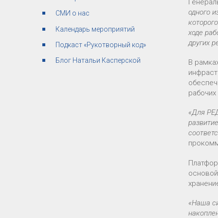
Генерал
одного и
СМИ о нас
которого
Календарь мероприятий
ходе раб
других р
Подкаст «Рукотворный код»
Блог Натальи Касперской
В рамка
инфраст
обеспеч
рабочих
«Для РЕД
развитие
соответ
проком
Платфор
основой
хранени
«Наша си
накоплен