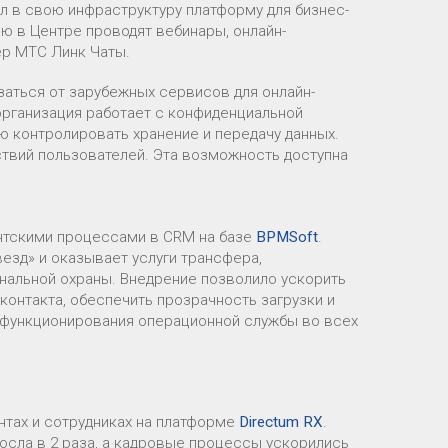
 в свою инфраструктуру платформу для бизнес-
ью в Центре проводят вебинары, онлайн-
ер МТС Линк Чаты.
аться от зарубежных сервисов для онлайн-
рганизация работает с конфиденциальной
ю контролировать хранение и передачу данных.
твий пользователей. Эта возможность доступна
ентскими процессами в CRM на базе
BPMSoft
.
везд» и оказывает услуги трансфера,
ональной охраны. Внедрение позволило ускорить
контакта, обеспечить прозрачность загрузки и
 функционирования операционной службы во всех
нтах и сотрудниках на платформе
Directum RX
.
сла в 2 раза, а кадровые процессы ускорились