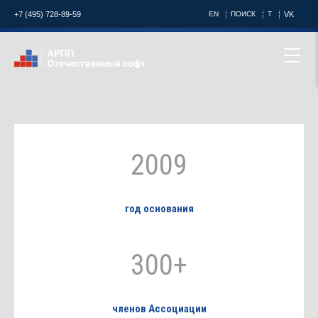
+7 (495) 728-89-59
EN
ПОИСК
T
VK
2009
год основания
300+
членов Ассоциации