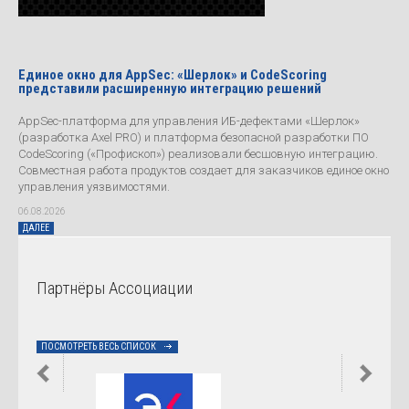
Единое окно для AppSec: «Шерлок» и CodeScoring
представили расширенную интеграцию решений
AppSec-платформа для управления ИБ-дефектами «Шерлок»
(разработка Axel PRO) и платформа безопасной разработки ПО
CodeScoring («Профископ») реализовали бесшовную интеграцию.
Совместная работа продуктов создает для заказчиков единое окно
управления уязвимостями.
06.08.2026
ДАЛЕЕ
Партнёры Ассоциации
ПОСМОТРЕТЬ ВЕСЬ СПИСОК