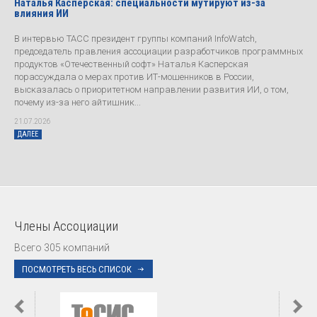
Наталья Касперская: специальности мутируют из-за
влияния ИИ
В интервью ТАСС президент группы компаний InfoWatch,
председатель правления ассоциации разработчиков программных
продуктов «Отечественный софт» Наталья Касперская
порассуждала о мерах против ИТ-мошенников в России,
высказалась о приоритетном направлении развития ИИ, о том,
почему из-за него айтишник...
21.07.2026
ДАЛЕЕ
Члены Ассоциации
Всего 305 компаний
ПОСМОТРЕТЬ ВЕСЬ СПИСОК