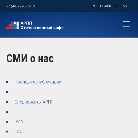
+7 (495) 728-89-59
EN
ПОИСК
T
VK
СМИ о нас
Последние публикации
Спецпроекты АРПП
РИА
ТАСС