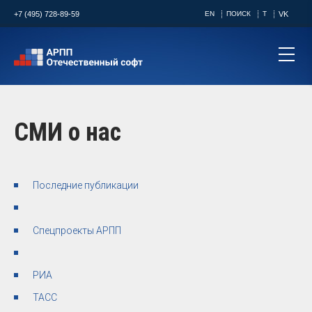
+7 (495) 728-89-59
EN
ПОИСК
T
VK
СМИ о нас
Последние публикации
Спецпроекты АРПП
РИА
ТАСС