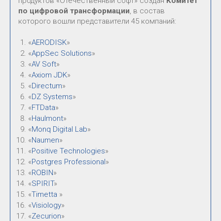
продуктов «Отечественный софт» создан
Комитет
по цифровой трансформации
, в состав
которого вошли представители 45 компаний:
«
AERODISK
»
«
AppSec Solutions
»
«
AV Soft
»
«
Axiom JDK
»
«
Directum
»
«
DZ Systems
»
«
FTData
»
«
Haulmont
»
«
Monq Digital Lab
»
«
Naumen
»
«
Positive Technologies
»
«
Postgres Professional
»
«
ROBIN
»
«
SPIRIT
»
«
Timetta
»
«
Visiology
»
«
Zecurion
»