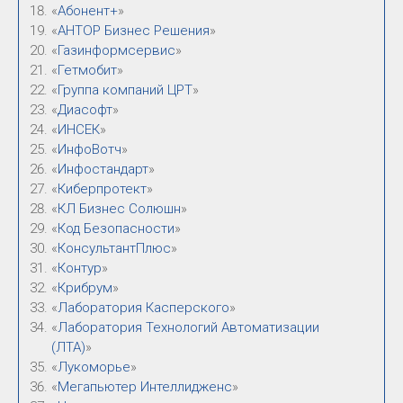
«
Абонент+
»
«
АНТОР Бизнес Решения
»
«
Газинформсервис
»
«
Гетмобит
»
«
Группа компаний ЦРТ
»
«
Диасофт
»
«
ИНСЕК
»
«
ИнфоВотч
»
«
Инфостандарт
»
«
Киберпротект
»
«
КЛ Бизнес Солюшн
»
«
Код Безопасности
»
«
КонсультантПлюс
»
«
Контур
»
«
Крибрум
»
«
Лаборатория Касперского
»
«
Лаборатория Технологий Автоматизации
(ЛТА)
»
«
Лукоморье
»
«
Мегапьютер Интеллидженс
»