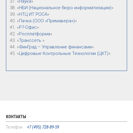
«
Наука
»
«
НБИ (Национальное бюро информатизации)
»
«
НТЦ ИТ РОСА
»
«
Пачка (ООО «Примавера»)
»
«
Р7-Офис
»
«
Росплатформа
»
«
Транссеть
»
«
ФинГрад – Управление финансами
»
«
Цифровые Контрольные Технологии (ЦКТ)
»
КОНТАКТЫ
Телефон:
+7 (495) 728-89-59