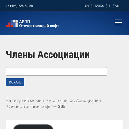
+7 (495) 728-89-59
EN
ПОИСК
T
VK
Члены Ассоциации
На текущий момент число членов Ассоциации
"Отечественный софт" —
305
.