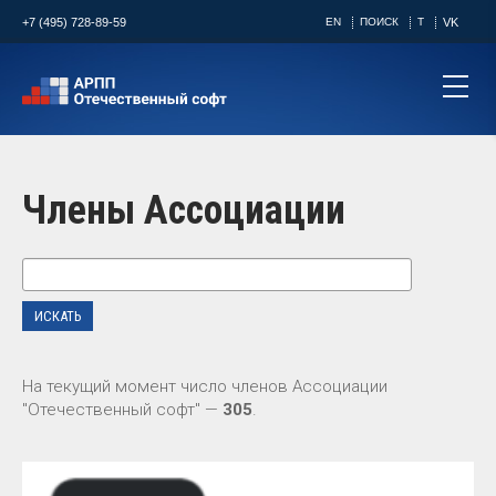
+7 (495) 728-89-59
EN
ПОИСК
T
VK
Члены Ассоциации
На текущий момент число членов Ассоциации
"Отечественный софт" —
305
.